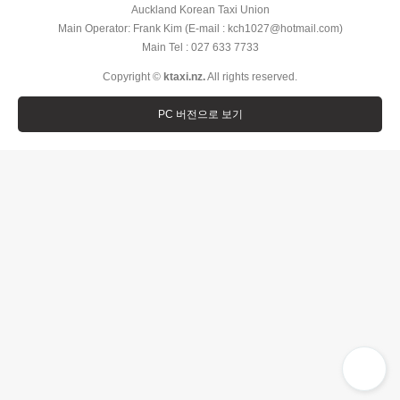
Auckland Korean Taxi Union
Main Operator: Frank Kim (E-mail : kch1027@hotmail.com)
Main Tel : 027 633 7733
Copyright ©
ktaxi.nz.
All rights reserved.
PC 버전으로 보기