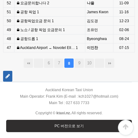
52
요금문의합니다
2
나율
11-09
51
공항 픽업
1
James Kwon
11-16
50
공항픽업요금 문의
1
김도경
12-23
49
노쇼 / 공항 픽업 요금문의
1
조유민
02-06
48
공항드롭
1
Byeonghwa
08-24
47
Auckland Airport → Novotel Ell…
1
이인찬
07-15
6
7
9
10
8
Auckland Korean Taxi Union
Main Operator: Frank Kim (E-mail : kch1027@hotmail.com)
Main Tel : 027 633 7733
Copyright ©
ktaxi.nz.
All rights reserved.
PC 버전으로 보기