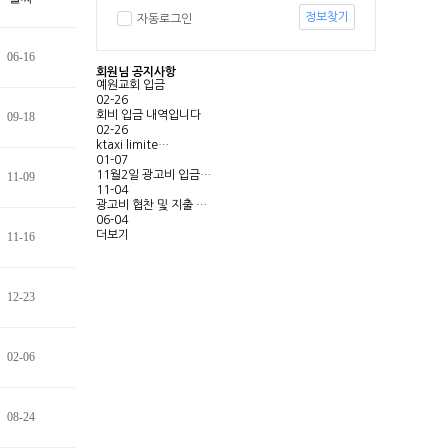
정보찾기
자동로그인
06-16
회원님 공지사항
예원교회 입금
02-26
회비 입금 내역입니다
09-18
02-26
ktaxi limite…
01-07
11월2일 광고비 입금…
11-09
11-04
광고비 협찬 및 지출 …
06-04
더보기
11-16
12-23
02-06
08-24