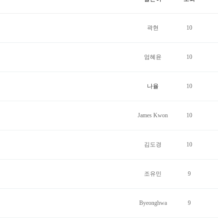
곽현
10
엄혜윤
10
나율
10
James Kwon
10
김도경
10
조유민
9
Byeonghwa
9