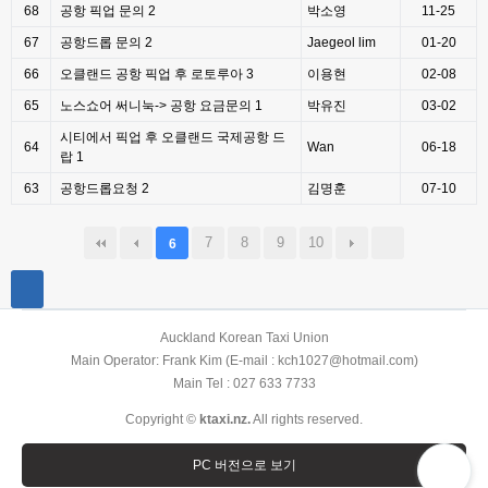
68
공항 픽업 문의
2
박소영
11-25
67
공항드롭 문의
2
Jaegeol lim
01-20
66
오클랜드 공항 픽업 후 로토루아
3
이용현
02-08
65
노스쇼어 써니눅-> 공항 요금문의
1
박유진
03-02
시티에서 픽업 후 오클랜드 국제공항 드
64
Wan
06-18
랍
1
63
공항드롭요청
2
김명훈
07-10
7
8
9
10
6
Auckland Korean Taxi Union
Main Operator: Frank Kim (E-mail : kch1027@hotmail.com)
Main Tel : 027 633 7733
Copyright ©
ktaxi.nz.
All rights reserved.
PC 버전으로 보기