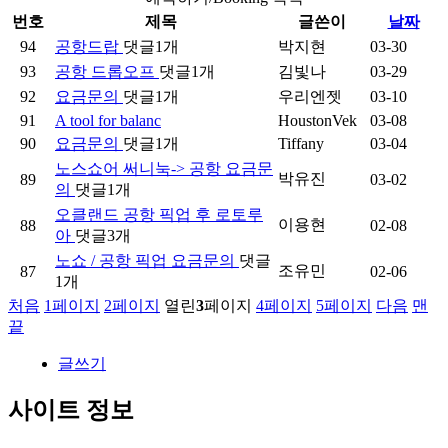
번호
제목
글쓴이
날짜
94
공항드랍
댓글
1
개
박지현
03-30
93
공항 드롭오프
댓글
1
개
김빛나
03-29
92
요금문의
댓글
1
개
우리엔젯
03-10
91
A tool for balanc
HoustonVek
03-08
90
요금문의
댓글
1
개
Tiffany
03-04
노스쇼어 써니눅-> 공항 요금문
박유진
89
03-02
의
댓글
1
개
오클랜드 공항 픽업 후 로토루
이용현
88
02-08
아
댓글
3
개
노쇼 / 공항 픽업 요금문의
댓글
조유민
87
02-06
1
개
처음
1
페이지
2
페이지
열린
3
페이지
4
페이지
5
페이지
다음
맨
끝
글쓰기
사이트 정보