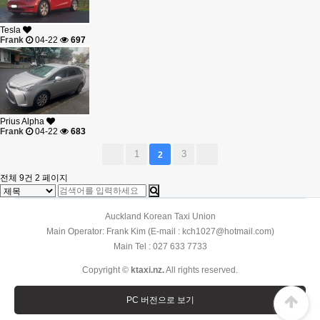
Tesla
Frank
04-22
697
Prius Alpha
Frank
04-22
683
1
3
2
전체 9건
2 페이지
Auckland Korean Taxi Union
Main Operator: Frank Kim (E-mail : kch1027@hotmail.com)
Main Tel : 027 633 7733
Copyright ©
ktaxi.nz.
All rights reserved.
PC 버전으로 보기